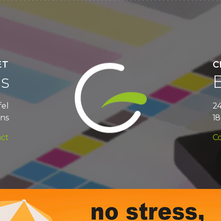
ET
C
s
fel
24
ns
1
ct
C