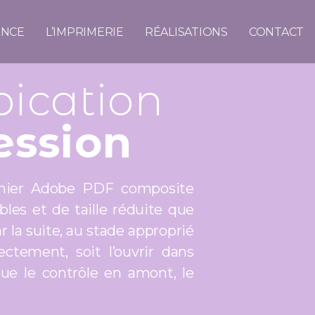
ENCE
L’IMPRIMERIE
RÉALISATIONS
CONTACT
bication
ession
chier Adobe PDF composite
bles et de taille réduite que
r la suite, au stade approprié
ctement, soit l’ouvrir dans
que le contrôle en amont, le