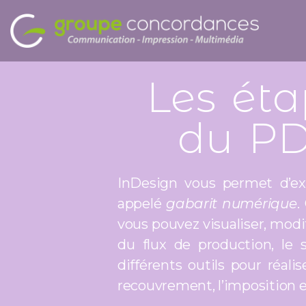
Les éta
du P
InDesign vous permet d’e
appelé
gabarit numérique
.
vous pouvez visualiser, modif
du flux de production, le 
différents outils pour réal
recouvrement, l’imposition et