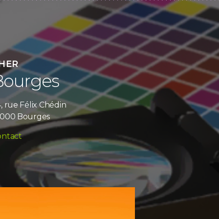
HER
Bourges
, rue Félix Chédin
8000 Bourges
ontact