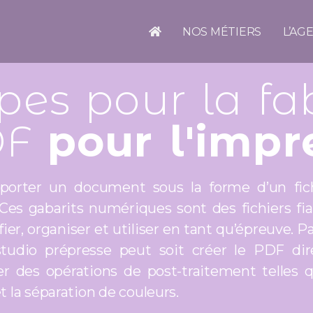
NOS MÉTIERS
L’AG
pes pour la fa
DF
pour l'impr
xporter un document sous la forme d’un fi
 Ces gabarits numériques sont des fichiers fia
ier, organiser et utiliser en tant qu’épreuve. Pa
studio prépresse peut soit créer le PDF dire
iser des opérations de post-traitement telles 
 la séparation de couleurs.